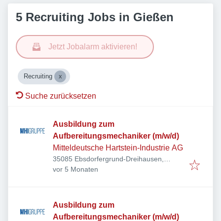
5 Recruiting Jobs in Gießen
Jetzt Jobalarm aktivieren!
Recruiting
Suche zurücksetzen
Ausbildung zum
Aufbereitungsmechaniker (m/w/d)
Mitteldeutsche Hartstein-Industrie AG
35085 Ebsdorfergrund-Dreihausen,
Veröffentlicht
:
Deutschland
vor 5 Monaten
Ausbildung zum
Aufbereitungsmechaniker (m/w/d)