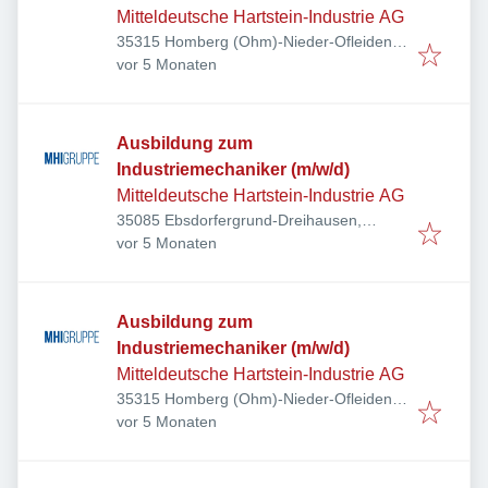
Mitteldeutsche Hartstein-Industrie AG
35315 Homberg (Ohm)-Nieder-Ofleiden,
Veröffentlicht
:
Deutschland
vor 5 Monaten
Ausbildung zum
Industriemechaniker (m/w/d)
Mitteldeutsche Hartstein-Industrie AG
35085 Ebsdorfergrund-Dreihausen,
Veröffentlicht
:
Deutschland
vor 5 Monaten
Ausbildung zum
Industriemechaniker (m/w/d)
Mitteldeutsche Hartstein-Industrie AG
35315 Homberg (Ohm)-Nieder-Ofleiden,
Veröffentlicht
:
Deutschland
vor 5 Monaten