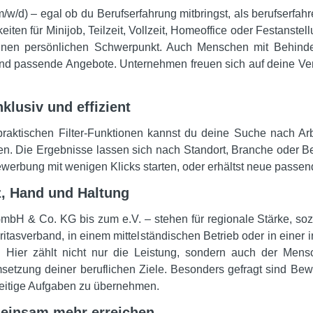
m/w/d) – egal ob du Berufserfahrung mitbringst, als berufserf
keiten für Minijob, Teilzeit, Vollzeit, Homeoffice oder Festanste
nen persönlichen Schwerpunkt. Auch Menschen mit Behinder
 und passende Angebote. Unternehmen freuen sich auf deine Ver
klusiv und effizient
raktischen Filter-Funktionen kannst du deine Suche nach Arbeit
n. Die Ergebnisse lassen sich nach Standort, Branche oder Beru
werbung mit wenigen Klicks starten, oder erhältst neue passen
z, Hand und Haltung
mbH & Co. KG bis zum e.V. – stehen für regionale Stärke, so
asverband, in einem mittelständischen Betrieb oder in einer in
. Hier zählt nicht nur die Leistung, sondern auch der Mens
setzung deiner beruflichen Ziele. Besonders gefragt sind B
lseitige Aufgaben zu übernehmen.
meinsam mehr erreichen