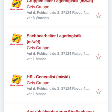
Gruppenleiter Lagerlogistik (m/w/d)
Geis Gruppe
Auf d. Feldscheide 2, 37124 Rosdorf,
Veröffentlicht
:
Deutschland
vor 3 Wochen
Sachbearbeiter Lagerlogistik
(m/w/d)
Geis Gruppe
Auf d. Feldscheide 2, 37124 Rosdorf,
Veröffentlicht
:
Deutschland
vor 1 Monat
HR - Generalist (m/w/d)
Geis Gruppe
Auf d. Feldscheide 2, 37124 Rosdorf,
Veröffentlicht
:
Deutschland
vor 1 Monat
Auszubildenden zum Straßenbauer