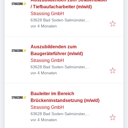
/ Tiefbaufacharbeiter (m/w/d)
Strassing GmbH
63628 Bad Soden-Salmünster,
Veröffentlicht
:
Deutschland
vor 4 Monaten
Auszubildenden zum
Baugeräteführer (m/w/d)
Strassing GmbH
63628 Bad Soden-Salmünster,
Veröffentlicht
:
Deutschland
vor 4 Monaten
Bauleiter im Bereich
Brückeninstandsetzung (m/w/d)
Strassing GmbH
63628 Bad Soden-Salmünster,
Veröffentlicht
:
Deutschland
vor 4 Monaten