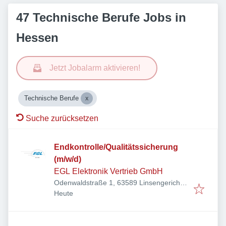
47 Technische Berufe Jobs in
Hessen
Jetzt Jobalarm aktivieren!
Technische Berufe
Suche zurücksetzen
Endkontrolle/Qualitätssicherung
(m/w/d)
EGL Elektronik Vertrieb GmbH
Odenwaldstraße 1, 63589 Linsengericht,
Veröffentlicht
:
Deutschland
Heute