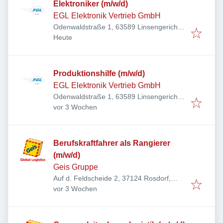
Elektroniker (m/w/d)
EGL Elektronik Vertrieb GmbH
Odenwaldstraße 1, 63589 Linsengericht,
Veröffentlicht
:
Deutschland
Heute
Produktionshilfe (m/w/d)
EGL Elektronik Vertrieb GmbH
Odenwaldstraße 1, 63589 Linsengericht,
Veröffentlicht
:
Deutschland
vor 3 Wochen
Berufskraftfahrer als Rangierer
(m/w/d)
Geis Gruppe
Auf d. Feldscheide 2, 37124 Rosdorf,
Veröffentlicht
:
Deutschland
vor 3 Wochen