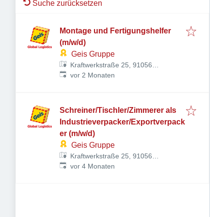
Suche zurücksetzen
Montage und Fertigungshelfer
(m/w/d)
Geis Gruppe
Kraftwerkstraße 25, 91056
Veröffentlicht
:
Erlangen, Deutschland
vor 2 Monaten
Schreiner/Tischler/Zimmerer als
Industrieverpacker/Exportverpack
er (m/w/d)
Geis Gruppe
Kraftwerkstraße 25, 91056
Veröffentlicht
:
Erlangen, Deutschland
vor 4 Monaten