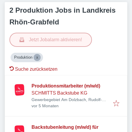
2 Produktion Jobs in Landkreis
Rhön-Grabfeld
Jetzt Jobalarm aktivieren!
Produktion
Suche zurücksetzen
Produktionsmitarbeiter (m/w/d)
SCHMITTS Backstube KG
Gewerbegebiet Am Dolzbach, Rudolf-
Veröffentlicht
:
Diesel-Ring 5, 97616 Bad Neustadt an
vor 5 Monaten
der Saale, Deutschland
Backstubenleitung (m/w/d) für