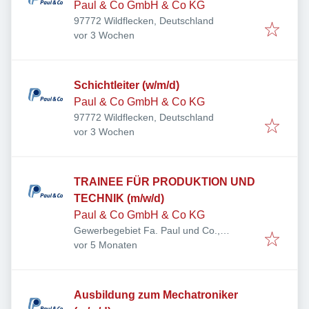
Paul & Co GmbH & Co KG
97772 Wildflecken, Deutschland
Veröffentlicht
:
vor 3 Wochen
Schichtleiter (w/m/d)
Paul & Co GmbH & Co KG
97772 Wildflecken, Deutschland
Veröffentlicht
:
vor 3 Wochen
TRAINEE FÜR PRODUKTION UND
TECHNIK (m/w/d)
Paul & Co GmbH & Co KG
Gewerbegebiet Fa. Paul und Co.,
Veröffentlicht
:
Sudetenstraße 10, 97772 Wildflecken,
vor 5 Monaten
Deutschland
Ausbildung zum Mechatroniker