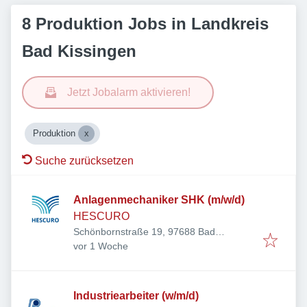
8 Produktion Jobs in Landkreis
Bad Kissingen
Jetzt Jobalarm aktivieren!
Produktion
Suche zurücksetzen
Anlagenmechaniker SHK (m/w/d)
HESCURO
Schönbornstraße 19, 97688 Bad
Veröffentlicht
:
Kissingen, Deutschland
vor 1 Woche
Industriearbeiter (w/m/d)