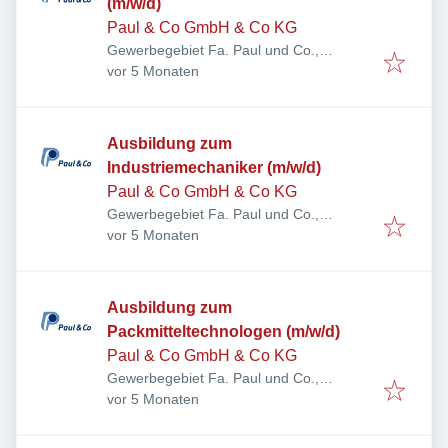
(m/w/d)
Paul & Co GmbH & Co KG
Gewerbegebiet Fa. Paul und Co.,
Veröffentlicht
:
Sudetenstraße 10, 97772 Wildflecken,
vor 5 Monaten
Deutschland
Ausbildung zum
Industriemechaniker (m/w/d)
Paul & Co GmbH & Co KG
Gewerbegebiet Fa. Paul und Co.,
Veröffentlicht
:
Sudetenstraße 10, 97772 Wildflecken,
vor 5 Monaten
Deutschland
Ausbildung zum
Packmitteltechnologen (m/w/d)
Paul & Co GmbH & Co KG
Gewerbegebiet Fa. Paul und Co.,
Veröffentlicht
:
Sudetenstraße 10, 97772 Wildflecken,
vor 5 Monaten
Deutschland