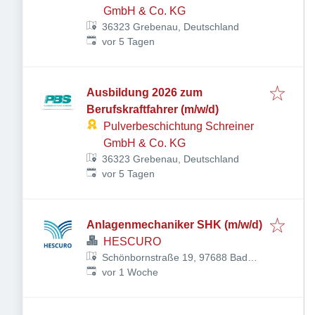
GmbH & Co. KG
36323 Grebenau, Deutschland
Veröffentlicht
:
vor 5 Tagen
Ausbildung 2026 zum
Berufskraftfahrer (m/w/d)
Pulverbeschichtung Schreiner
GmbH & Co. KG
36323 Grebenau, Deutschland
Veröffentlicht
:
vor 5 Tagen
Anlagenmechaniker SHK (m/w/d)
HESCURO
Schönbornstraße 19, 97688 Bad
Veröffentlicht
:
Kissingen, Deutschland
vor 1 Woche