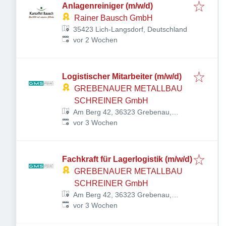
Anlagenreiniger (m/w/d)
Rainer Bausch GmbH
35423 Lich-Langsdorf, Deutschland
Veröffentlicht
:
vor 2 Wochen
Logistischer Mitarbeiter (m/w/d)
GREBENAUER METALLBAU
SCHREINER GmbH
Am Berg 42, 36323 Grebenau,
Veröffentlicht
:
Deutschland
vor 3 Wochen
Fachkraft für Lagerlogistik (m/w/d)
GREBENAUER METALLBAU
SCHREINER GmbH
Am Berg 42, 36323 Grebenau,
Veröffentlicht
:
Deutschland
vor 3 Wochen