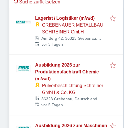
Suche zurücksetzen
Lagerist / Logistiker (m/w/d)
GREBENAUER METALLBAU
SCHREINER GmbH
Am Berg 42, 36323 Grebenau,
Veröffentlicht
:
Deutschland
vor 3 Tagen
Ausbildung 2026 zur
Produktionsfachkraft Chemie
(m/w/d)
Pulverbeschichtung Schreiner
GmbH & Co. KG
36323 Grebenau, Deutschland
Veröffentlicht
:
vor 5 Tagen
Ausbildung 2026 zum Maschinen-