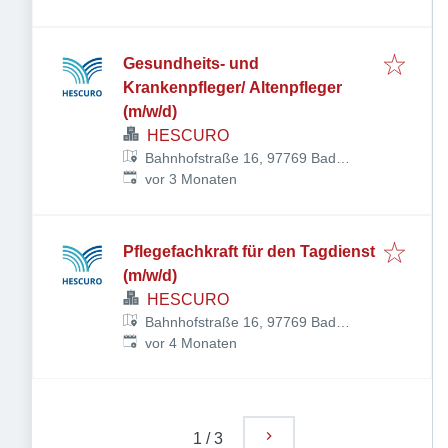
Deutschland
Gesundheits- und
Krankenpfleger/ Altenpfleger
(m/w/d)
HESCURO
Bahnhofstraße 16, 97769 Bad
Veröffentlicht
:
Brückenau, Deutschland
vor 3 Monaten
Pflegefachkraft für den Tagdienst
(m/w/d)
HESCURO
Bahnhofstraße 16, 97769 Bad
Veröffentlicht
:
Brückenau, Deutschland
vor 4 Monaten
1
/
3