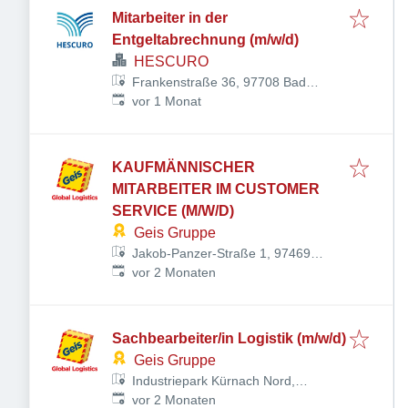
Mitarbeiter in der
Entgeltabrechnung (m/w/d)
HESCURO
Frankenstraße 36, 97708 Bad
Veröffentlicht
:
Bocklet, Deutschland
vor 1 Monat
KAUFMÄNNISCHER
MITARBEITER IM CUSTOMER
SERVICE (M/W/D)
Geis Gruppe
Jakob-Panzer-Straße 1, 97469
Veröffentlicht
:
Gochsheim, Deutschland
vor 2 Monaten
Sachbearbeiter/in Logistik (m/w/d)
Geis Gruppe
Industriepark Kürnach Nord,
Veröffentlicht
:
Industriepark 7-11, 97273 Kürnach,
vor 2 Monaten