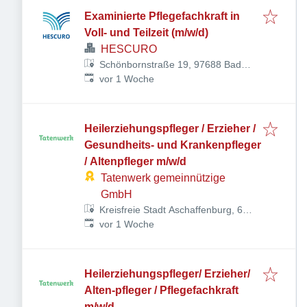
Examinierte Pflegefachkraft in
Voll- und Teilzeit (m/w/d)
HESCURO
Schönbornstraße 19, 97688 Bad
Veröffentlicht
:
Kissingen, Deutschland
vor 1 Woche
Heilerziehungspfleger / Erzieher /
Gesundheits- und Krankenpfleger
/ Altenpfleger m/w/d
Tatenwerk gemeinnützige
GmbH
Kreisfreie Stadt Aschaffenburg, 63
Veröffentlicht
:
Aschaffenburg, Deutschland
vor 1 Woche
Heilerziehungspfleger/ Erzieher/
Alten-pfleger / Pflegefachkraft
m/w/d