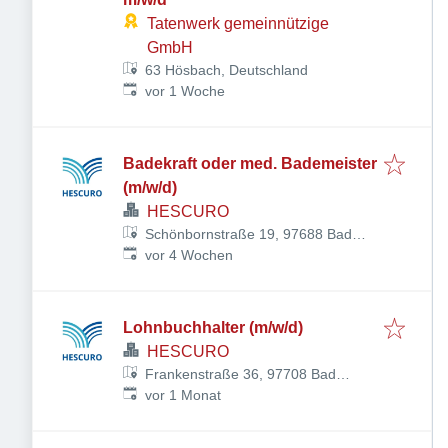
Tatenwerk gemeinnützige
GmbH
63 Hösbach, Deutschland
Veröffentlicht
:
vor 1 Woche
Badekraft oder med. Bademeister
(m/w/d)
HESCURO
Schönbornstraße 19, 97688 Bad
Veröffentlicht
:
Kissingen, Deutschland
vor 4 Wochen
Lohnbuchhalter (m/w/d)
HESCURO
Frankenstraße 36, 97708 Bad
Veröffentlicht
:
Bocklet, Deutschland
vor 1 Monat