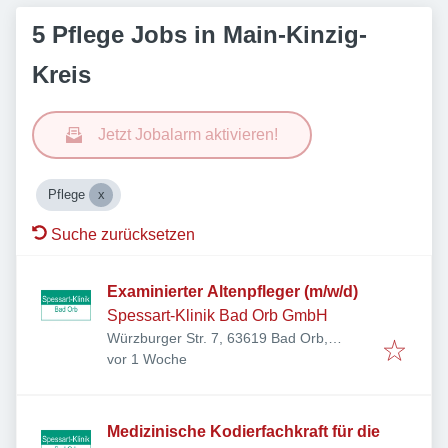
5 Pflege Jobs in Main-Kinzig-
Kreis
Jetzt Jobalarm aktivieren!
Pflege
Suche zurücksetzen
Examinierter Altenpfleger (m/w/d)
Spessart-Klinik Bad Orb GmbH
Würzburger Str. 7, 63619 Bad Orb,
Veröffentlicht
:
Deutschland
vor 1 Woche
Medizinische Kodierfachkraft für die