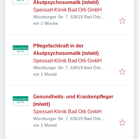
Akutpsychosomatik (m/w/d)
Spessart-Klinik Bad Orb GmbH
Würzburger Str. 7, 63619 Bad Orb,
Veröffentlicht
:
Deutschland
vor 1 Woche
Pflegefachkraft in der
Akutpsychosomatik (m/w/d)
Spessart-Klinik Bad Orb GmbH
Würzburger Str. 7, 63619 Bad Orb,
Veröffentlicht
:
Deutschland
vor 1 Monat
Gesundheits- und Krankenpfleger
(m/w/d)
Spessart-Klinik Bad Orb GmbH
Würzburger Str. 7, 63619 Bad Orb,
Veröffentlicht
:
Deutschland
vor 1 Monat