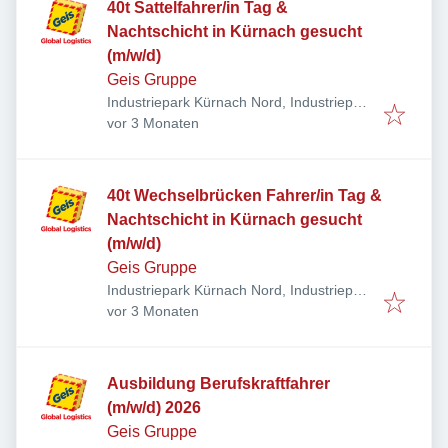
40t Sattelfahrer/in Tag &
Nachtschicht in Kürnach gesucht
(m/w/d)
Geis Gruppe
Industriepark Kürnach Nord, Industriepark
Veröffentlicht
:
7-11, 97273 Kürnach, Deutschland
vor 3 Monaten
40t Wechselbrücken Fahrer/in Tag &
Nachtschicht in Kürnach gesucht
(m/w/d)
Geis Gruppe
Industriepark Kürnach Nord, Industriepark
Veröffentlicht
:
7-11, 97273 Kürnach, Deutschland
vor 3 Monaten
Ausbildung Berufskraftfahrer
(m/w/d) 2026
Geis Gruppe