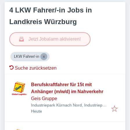
4 LKW Fahrer/-in Jobs in
Landkreis Würzburg
Jetzt Jobalarm aktivieren!
LKW Fahrer/-in
Suche zurücksetzen
Berufskraftfahrer für 15t mit
Anhänger (m/w/d) im Nahverkehr
Geis Gruppe
Industriepark Kürnach Nord, Industriepark
Veröffentlicht
:
7-11, 97273 Kürnach, Deutschland
Heute