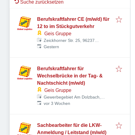
Suche zurücksetzen
Berufskraftfahrer CE (m/w/d) für
12 to im Stückgutverkehr
Geis Gruppe
Zeickhorner Str. 25, 96237
Veröffentlicht
:
Ebersdorf bei Coburg, Deutschland
Gestern
Berufskraftfahrer für
Wechselbrücke in der Tag- &
Nachtschicht (m/w/d)
Geis Gruppe
Gewerbegebiet Am Dolzbach,
Veröffentlicht
:
Rudolf-Diesel-Ring 24, 97616 Bad
vor 3 Wochen
Neustadt an der Saale,
Deutschland
Sachbearbeiter für die LKW-
Anmeldung / Leitstand (m/w/d)