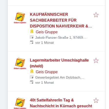
Deutschland
KAUFMÄNNISCHER
SACHBEARBEITER FÜR
DISPOSITION NAHVERKEHR &
CUSTOMER SERVICE
Geis Gruppe
Jakob-Panzer-Straße 1, 97469
Veröffentlicht
:
Gochsheim, Deutschland
vor 1 Monat
Lagermitarbeiter Umschlaghalle
(m/w/d)
Geis Gruppe
Gewerbegebiet Am Dolzbach,
Veröffentlicht
:
Rudolf-Diesel-Ring 24, 97616 Bad
vor 1 Monat
Neustadt an der Saale,
Deutschland
40t Sattelfahrer/in Tag &
Nachtschicht in Kürnach gesucht