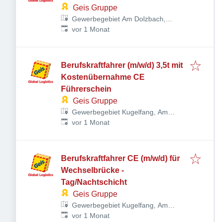
Geis Gruppe
Gewerbegebiet Am Dolzbach,
Veröffentlicht
:
Rudolf-Diesel-Ring 24, 97616 Bad
vor 1 Monat
Neustadt an der Saale,
Deutschland
Berufskraftfahrer (m/w/d) 3,5t mit
Kostenübernahme CE
Führerschein
Geis Gruppe
Gewerbegebiet Kugelfang, Am
Veröffentlicht
:
Kalkofen 4, 95119 Naila,
vor 1 Monat
Deutschland
Berufskraftfahrer CE (m/w/d) für
Wechselbrücke -
Tag/Nachtschicht
Geis Gruppe
Gewerbegebiet Kugelfang, Am
Veröffentlicht
:
Kalkofen 4, 95119 Naila,
vor 1 Monat