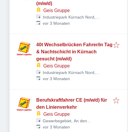
(m/w/d)
Geis Gruppe
Industriepark Kürnach Nord,
Veröffentlicht
:
Industriepark 7-11, 97273 Kürnach,
vor 3 Monaten
Deutschland
40t Wechselbrücken Fahrer/in Tag
& Nachtschicht in Kürnach
gesucht (m/w/d)
Geis Gruppe
Industriepark Kürnach Nord,
Veröffentlicht
:
Industriepark 7-11, 97273 Kürnach,
vor 3 Monaten
Deutschland
Berufskraftfahrer CE (m/w/d) für
den Linienverkehr
Geis Gruppe
Gewerbegebiet, An den
Veröffentlicht
:
Sandgruben 1, 91301 Forchheim,
vor 3 Monaten