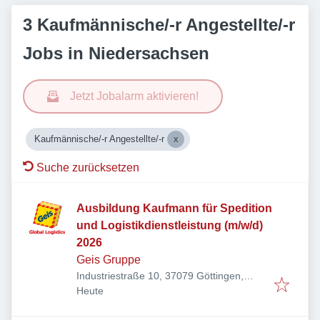
3 Kaufmännische/-r Angestellte/-r
Jobs in Niedersachsen
Jetzt Jobalarm aktivieren!
Kaufmännische/-r Angestellte/-r
Suche zurücksetzen
Ausbildung Kaufmann für Spedition
und Logistikdienstleistung (m/w/d)
2026
Geis Gruppe
Industriestraße 10, 37079 Göttingen,
Veröffentlicht
:
Deutschland
Heute