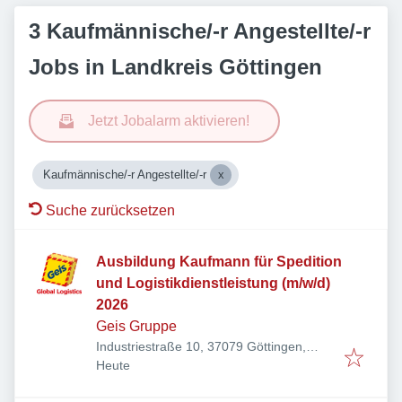
3 Kaufmännische/-r Angestellte/-r
Jobs in Landkreis Göttingen
Jetzt Jobalarm aktivieren!
Kaufmännische/-r Angestellte/-r
Suche zurücksetzen
Ausbildung Kaufmann für Spedition
und Logistikdienstleistung (m/w/d)
2026
Geis Gruppe
Industriestraße 10, 37079 Göttingen,
Veröffentlicht
:
Deutschland
Heute