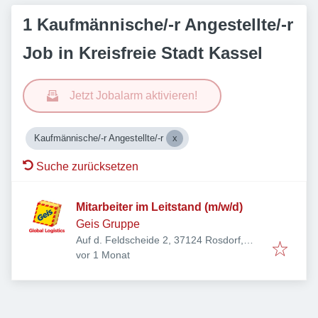
1 Kaufmännische/-r Angestellte/-r
Job in Kreisfreie Stadt Kassel
Jetzt Jobalarm aktivieren!
Kaufmännische/-r Angestellte/-r
Suche zurücksetzen
Mitarbeiter im Leitstand (m/w/d)
Geis Gruppe
Auf d. Feldscheide 2, 37124 Rosdorf,
Veröffentlicht
:
Deutschland
vor 1 Monat