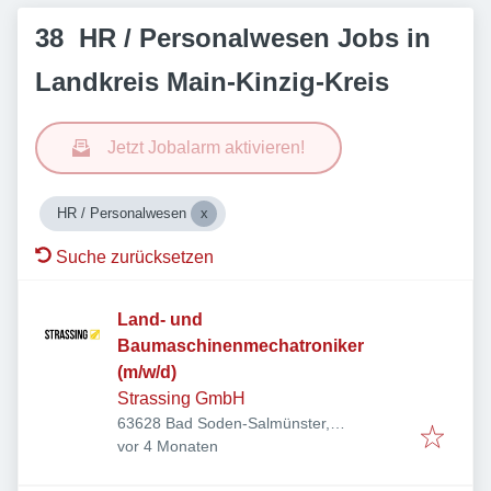
38 HR / Personalwesen Jobs in
Landkreis Main-Kinzig-Kreis
Jetzt Jobalarm aktivieren!
HR / Personalwesen
Suche zurücksetzen
Land- und
Baumaschinenmechatroniker
(m/w/d)
Strassing GmbH
63628 Bad Soden-Salmünster,
Veröffentlicht
:
Deutschland
vor 4 Monaten