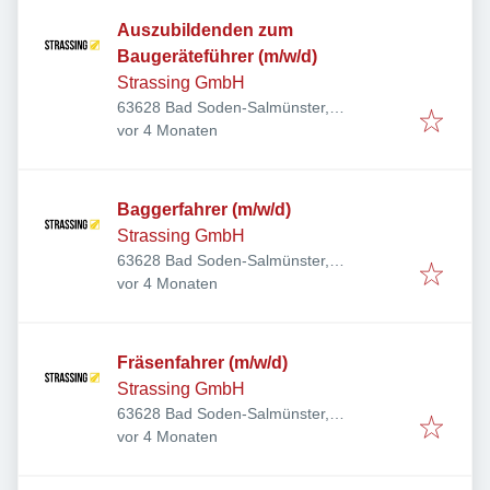
Auszubildenden zum
Baugeräteführer (m/w/d)
Strassing GmbH
63628 Bad Soden-Salmünster,
Veröffentlicht
:
Deutschland
vor 4 Monaten
Baggerfahrer (m/w/d)
Strassing GmbH
63628 Bad Soden-Salmünster,
Veröffentlicht
:
Deutschland
vor 4 Monaten
Fräsenfahrer (m/w/d)
Strassing GmbH
63628 Bad Soden-Salmünster,
Veröffentlicht
:
Deutschland
vor 4 Monaten