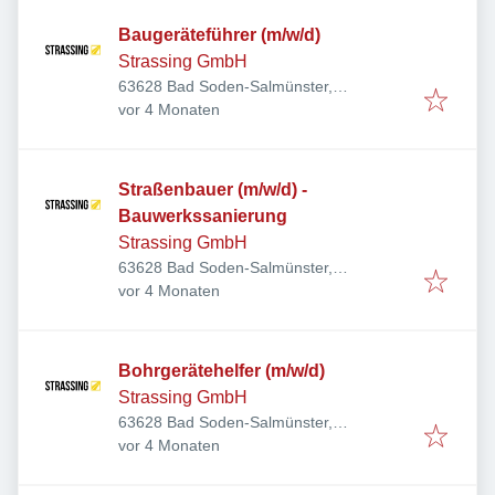
Baugeräteführer (m/w/d)
Strassing GmbH
63628 Bad Soden-Salmünster,
Veröffentlicht
:
Deutschland
vor 4 Monaten
Straßenbauer (m/w/d) -
Bauwerkssanierung
Strassing GmbH
63628 Bad Soden-Salmünster,
Veröffentlicht
:
Deutschland
vor 4 Monaten
Bohrgerätehelfer (m/w/d)
Strassing GmbH
63628 Bad Soden-Salmünster,
Veröffentlicht
:
Deutschland
vor 4 Monaten