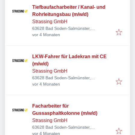
Tiefbaufacharbeiter / Kanal- und
Rohrleitungsbau (m/w/d)
Strassing GmbH
63628 Bad Soden-Salmünster,
Veröffentlicht
:
Deutschland
vor 4 Monaten
LKW-Fahrer für Ladekran mit CE
(m/w/d)
Strassing GmbH
63628 Bad Soden-Salmünster,
Veröffentlicht
:
Deutschland
vor 4 Monaten
Facharbeiter für
Gussasphaltkolonne (m/w/d)
Strassing GmbH
63628 Bad Soden-Salmünster,
Veröffentlicht
:
Deutschland
vor 4 Monaten