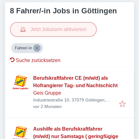
8 Fahrer/-in Jobs in Göttingen
Jetzt Jobalarm aktivieren!
Fahrer/-in
Suche zurücksetzen
Berufskraftfahrer CE (m/w/d) als
Hofrangierer Tag- und Nachtschicht
Geis Gruppe
Industriestraße 10, 37079 Göttingen,
Veröffentlicht
:
Deutschland
vor 2 Monaten
Aushilfe als Berufskraftfahrer
(m/w/d) nur Samstags ( geringfügige