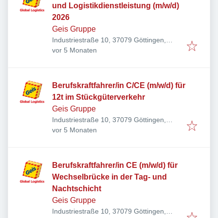
und Logistikdienstleistung (m/w/d)
2026
Geis Gruppe
Industriestraße 10, 37079 Göttingen,
Veröffentlicht
:
Deutschland
vor 5 Monaten
Berufskraftfahrer/in C/CE (m/w/d) für
12t im Stückgüterverkehr
Geis Gruppe
Industriestraße 10, 37079 Göttingen,
Veröffentlicht
:
Deutschland
vor 5 Monaten
Berufskraftfahrer/in CE (m/w/d) für
Wechselbrücke in der Tag- und
Nachtschicht
Geis Gruppe
Industriestraße 10, 37079 Göttingen,