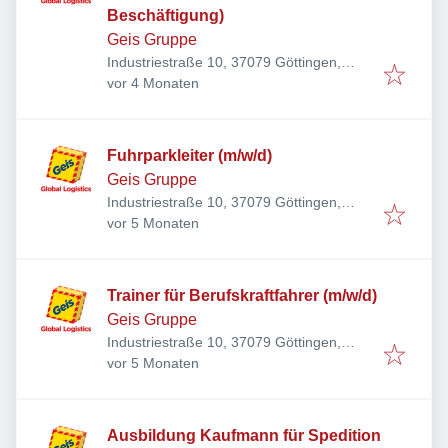
Beschäftigung)
Geis Gruppe
Industriestraße 10, 37079 Göttingen,
Veröffentlicht
:
Deutschland
vor 4 Monaten
Fuhrparkleiter (m/w/d)
Geis Gruppe
Industriestraße 10, 37079 Göttingen,
Veröffentlicht
:
Deutschland
vor 5 Monaten
Trainer für Berufskraftfahrer (m/w/d)
Geis Gruppe
Industriestraße 10, 37079 Göttingen,
Veröffentlicht
:
Deutschland
vor 5 Monaten
Ausbildung Kaufmann für Spedition