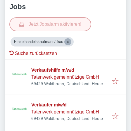
Jobs
Jetzt Jobalarm aktivieren!
Einzelhandelskaufmann/-frau
Suche zurücksetzen
Verkaufshilfe m/w/d
Tatenwerk gemeinnützige GmbH
Veröffentlicht
:
69429 Waldbrunn, Deutschland
Heute
Verkäufer m/w/d
Tatenwerk gemeinnützige GmbH
Veröffentlicht
:
69429 Waldbrunn, Deutschland
Heute