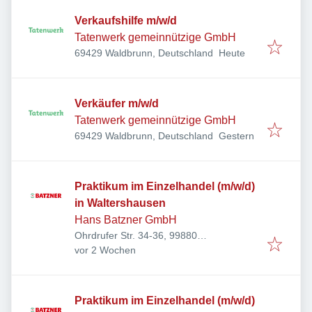
Verkaufshilfe m/w/d
Tatenwerk gemeinnützige GmbH
Veröffentlicht
:
69429 Waldbrunn, Deutschland
Heute
Verkäufer m/w/d
Tatenwerk gemeinnützige GmbH
Veröffentlicht
:
69429 Waldbrunn, Deutschland
Gestern
Praktikum im Einzelhandel (m/w/d)
in Waltershausen
Hans Batzner GmbH
Ohrdrufer Str. 34-36, 99880
Veröffentlicht
:
Waltershausen, Deutschland
vor 2 Wochen
Praktikum im Einzelhandel (m/w/d)