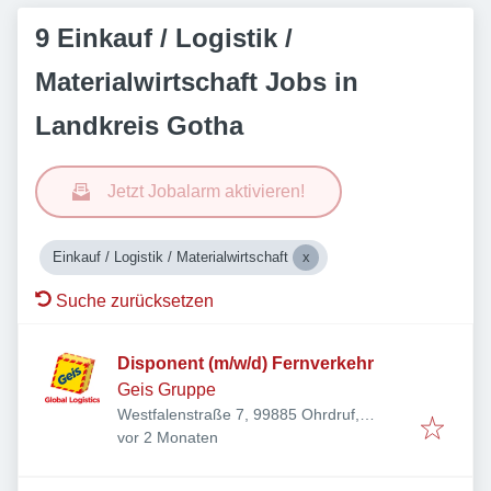
9 Einkauf / Logistik /
Materialwirtschaft Jobs in
Landkreis Gotha
Jetzt Jobalarm aktivieren!
Einkauf / Logistik / Materialwirtschaft
Suche zurücksetzen
Disponent (m/w/d) Fernverkehr
Geis Gruppe
Westfalenstraße 7, 99885 Ohrdruf,
Veröffentlicht
:
Deutschland
vor 2 Monaten