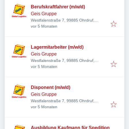
Berufskraftfahrer (m/w/d)
Geis Gruppe
Westfalenstraße 7, 99885 Ohrdruf,
Veröffentlicht
:
Deutschland
vor 5 Monaten
Lagermitarbeiter (m/w/d)
Geis Gruppe
Westfalenstraße 7, 99885 Ohrdruf,
Veröffentlicht
:
Deutschland
vor 5 Monaten
Disponent (m/w/d)
Geis Gruppe
Westfalenstraße 7, 99885 Ohrdruf,
Veröffentlicht
:
Deutschland
vor 5 Monaten
Ausbildung Kaufmann für Spedition