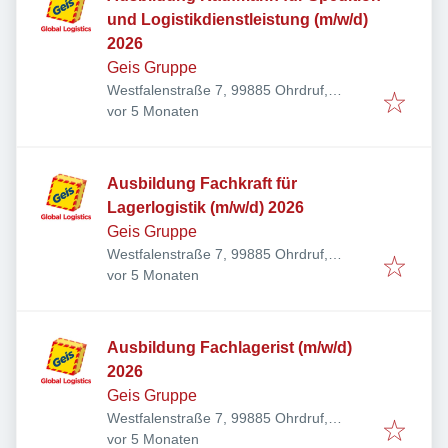
und Logistikdienstleistung (m/w/d)
2026
Geis Gruppe
Westfalenstraße 7, 99885 Ohrdruf,
Veröffentlicht
:
Deutschland
vor 5 Monaten
Ausbildung Fachkraft für
Lagerlogistik (m/w/d) 2026
Geis Gruppe
Westfalenstraße 7, 99885 Ohrdruf,
Veröffentlicht
:
Deutschland
vor 5 Monaten
Ausbildung Fachlagerist (m/w/d)
2026
Geis Gruppe
Westfalenstraße 7, 99885 Ohrdruf,
Veröffentlicht
:
Deutschland
vor 5 Monaten