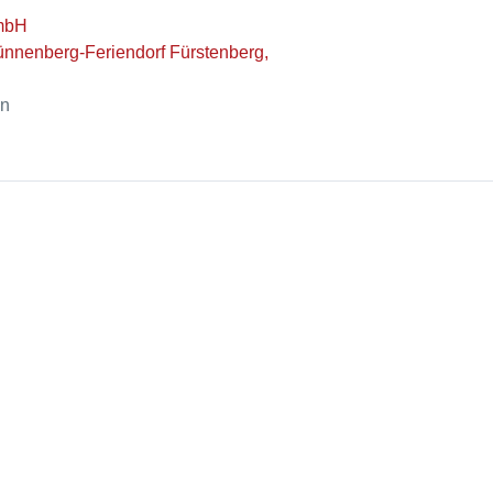
mbH
nnenberg-Feriendorf Fürstenberg,
en