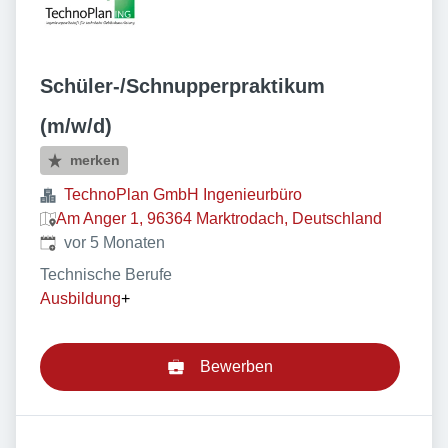
Schüler-/Schnupperpraktikum
(m/w/d)
merken
TechnoPlan GmbH Ingenieurbüro
Am Anger 1, 96364 Marktrodach, Deutschland
Veröffentlicht
:
vor 5 Monaten
Technische Berufe
Ausbildung
+
Bewerben