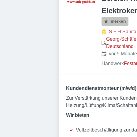
Elektroke
merken
S + H Sanit
Georg-Schäfer
Deutschland
Veröffentlicht
:
vor 5 Monat
Handwerk
Festa
Kundendienstmonteur (m/w/d) 
Zur Verstärkung unserer Kunden
Heizung/Lüftung/Klima/Schaltanl
Wir bieten
Vollzeitbeschäftigung zur da