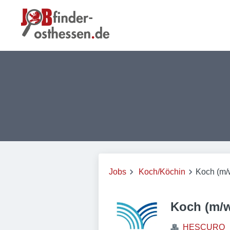
Jobs
Koch/Köchin
Koch (m/
Koch (m/w
HESCURO