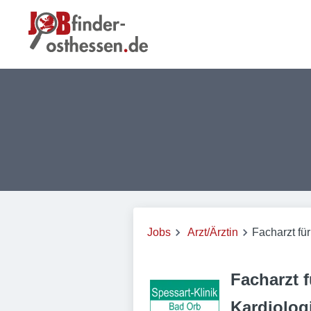
Jobs
Arzt/Ärztin
Facharzt fü
Facharzt 
Kardiolog