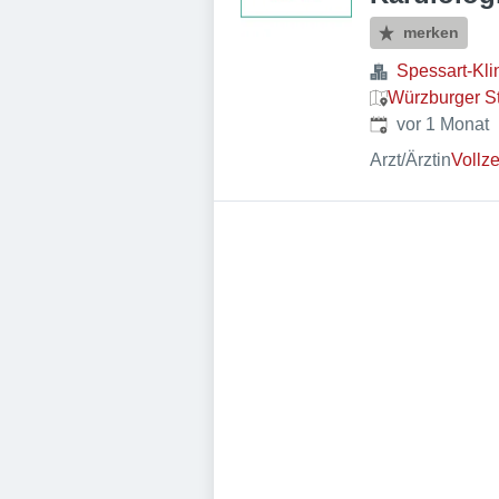
merken
Spessart-Kl
Würzburger St
Veröffentlicht
:
vor 1 Monat
Arzt/Ärztin
Vollze