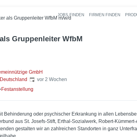
JOBS FINDEN
FIRMEN FINDEN
PROD
Ha
ker als Gruppenleiter WfbM m/w/d
r als Gruppenleiter WfbM
emeinnützige GmbH
Veröffentlicht
:
 Deutschland
vor 2 Wochen
+
Festanstellung
t Behinderung oder psychischer Erkrankung in allen Lebensber
und aus St. Josefs-Stift, Erthal-Sozialwerk, Robert-Kümmert-
tenden gestalten wir an zahlreichen Standorten in ganz Unterfra
eilhabe.