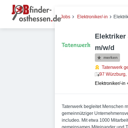
Jobs
Elektroniker/-in
Elektri
Elektrike
m/w/d
merken
Tatenwerk g
97 Würzburg,
Elektroniker/-in
Tatenwerk begleitet Menschen mi
gemeinnütziger Unternehmensverb
includeo. Mit etwa 1000 Mitarbei
gemeinsames Miteinander und T