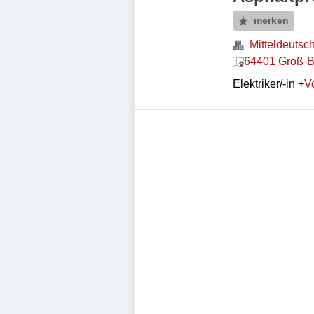
merken
Mitteldeutsc
64401 Groß-B
Elektriker/-in
+
Vo