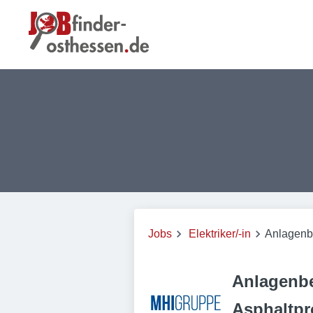
Jobs
Elektriker/-in
Anlagenbe
Anlagenb
Asphaltpr